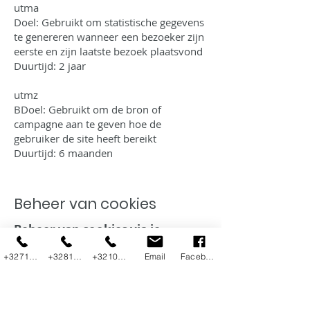
utma
Doel: Gebruikt om statistische gegevens
te genereren wanneer een bezoeker zijn
eerste en zijn laatste bezoek plaatsvond
Duurtijd: 2 jaar
utmz
BDoel: Gebruikt om de bron of
campagne aan te geven hoe de
gebruiker de site heeft bereikt
Duurtijd: 6 maanden
Beheer van cookies
Beheer van cookies via je
browser:
+3271800292
+3281225230
+3210455800
Email
Facebook
Als je wil vermijden dat bepaalde
cookies op jouw computer geïnstalleerd
worden, dan kan je dat via de Privacy